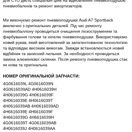
для СТО діють спеціальні ціни на відновлення пневмоподушок/
пневмобалонів та ремонт амортизаторів.
Ми виконуємо ремонт пневмоподушки Audi A7 Sportback
виключно з оригінальних деталей. Під час ремонту
пневмобаллону проводиться очищення піскоструменем та
фарбування голови та ніпелю пневмоподушки. Використовуємо
новий рукав, який виготовлений за запатентованою технологією
та відповідає високим вимогам. Завжди встановлюється новий
відбійник та захисний пильник. За необхідності проводиться
заміна алюмінієвої склянки. Після ремонту пневмоподушка стає
як нова та оригінальна.
НОМЕР ОРИГИНАЛЬНОЙ ЗАПЧАСТИ:
4G0616039L 4G0616039N
4G0616039AD 4H0616039H
4H0616039G 4H0616039F
4H0616039E 4H0616039T
4H0616039AB 4H0616039AD
4H6616039E 4H6616039F
4H6616039G 4H6616039H
4G0616039T 4G0616039AB
4H0616039J 4H0616039AA