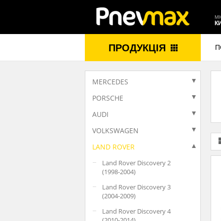
МІ
К
ПРОДУКЦІЯ
П
MERCEDES
PORSCHE
AUDI
VOLKSWAGEN
LAND ROVER
Land Rover Discovery 2
(1998-2004)
Land Rover Discovery 3
(2004-2009)
Land Rover Discovery 4
(2010-2014)