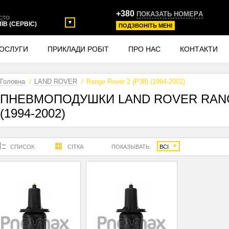
+380
ПОКАЗАТЬ НОМЕРA
СТО
ИЇВ (СЕРВІС)
ПОДЗВОНIТЬ МЕНI
ОСЛУГИ
ПРИКЛАДИ РОБІТ
ПРО НАС
КОНТАКТИ
Головна
LAND ROVER
Range Rover 2 (P38) (1994-2002)
ПНЕВМОПОДУШКИ LAND ROVER RANGE
(1994-2002)
СПИСОК
СІТКА
ПОКАЗЫВАТЬ:
ВСІ