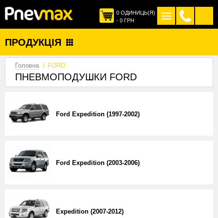
0 ОДИНИЦЬ(Я)
- 0 ГРН
ПОСЛУГИ
ПРОДУКЦІЯ
МОВА
УКРАЇНСЬКА
ПРИКЛАДИ РОБІТ
Головна
FORD
ПРО НАС
ПНЕВМОПОДУШКИ FORD
КОНТАКТИ
Ford Expedition (1997-2002)
Ford Expedition (2003-2006)
Expedition (2007-2012)