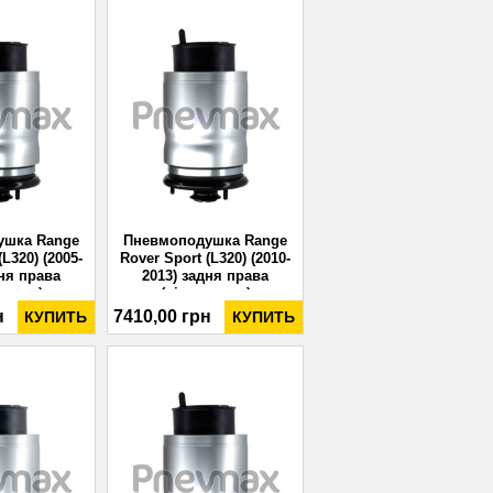
ушка Range
Пневмоподушка Range
(L320) (2005-
Rover Sport (L320) (2010-
дня права
2013) задня права
влена)
(відновлена)
н
7410,00 грн
КУПИТЬ
КУПИТЬ