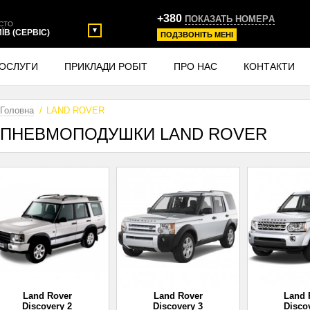
+380
ПОКАЗАТЬ НОМЕРA
СТО
ИЇВ (СЕРВІС)
ПОДЗВОНIТЬ МЕНI
ОСЛУГИ
ПРИКЛАДИ РОБІТ
ПРО НАС
КОНТАКТИ
Головна
LAND ROVER
ПНЕВМОПОДУШКИ LAND ROVER
Land Rover
Land Rover
Land 
Discovery 2
Discovery 3
Disco