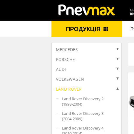
МІ
К
ПРОДУКЦІЯ
П
MERCEDES
PORSCHE
AUDI
VOLKSWAGEN
LAND ROVER
Land Rover Discovery 2
(1998-2004)
Land Rover Discovery 3
(2004-2009)
Land Rover Discovery 4
(2010-2014)