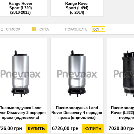
Range Rover
Range Rover
Sport (L320)
Sport (L494)
(2010-2013)
(с 2014)
СПИСОК
СІТКА
ПОКАЗЫВАТЬ:
ВСІ
Пневмоподушка Land
Пневмоподушка Land
Пневмопод
ver Discovery 3 передня
Rover Discovery 4 передня
Rover (L322)
права (відновлена)
права (відновлена)
передн
(відно
726,00 грн
6726,00 грн
7030,00 гр
КУПИТЬ
КУПИТЬ