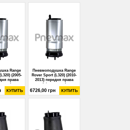
ушка Range
Пневмоподушка Range
(L320) (2005-
Rover Sport (L320) (2010-
едня права
2013) передня права
влена)
(відновлена)
н
6726,00 грн
КУПИТЬ
КУПИТЬ