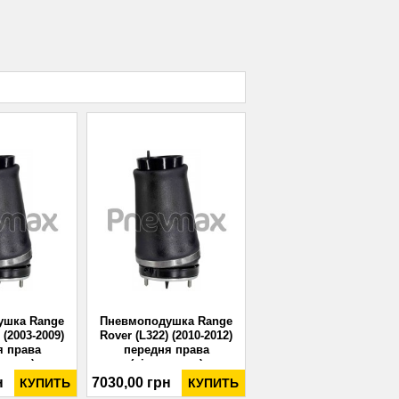
ушка Range
Пневмоподушка Range
 (2003-2009)
Rover (L322) (2010-2012)
я права
передня права
влена)
(відновлена)
н
7030,00 грн
КУПИТЬ
КУПИТЬ