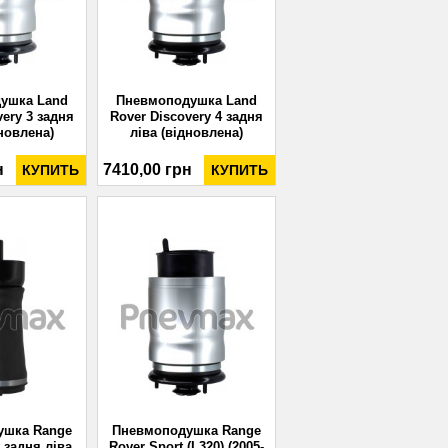
ушка Land
Пневмоподушка Land
very 3 задня
Rover Discovery 4 задня
дновлена)
ліва (відновлена)
н
7410,00 грн
КУПИТЬ
КУПИТЬ
ушка Range
Пневмоподушка Range
) задня ліва
Rover Sport (L320) (2005-