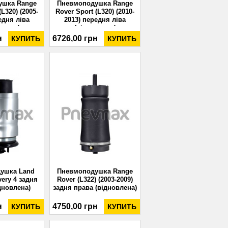
ушка Range
Пневмоподушка Range
(L320) (2005-
Rover Sport (L320) (2010-
едня ліва
2013) передня ліва
влена)
(відновлена)
н
6726,00 грн
КУПИТЬ
КУПИТЬ
ушка Land
Пневмоподушка Range
very 4 задня
Rover (L322) (2003-2009)
дновлена)
задня права (відновлена)
н
4750,00 грн
КУПИТЬ
КУПИТЬ