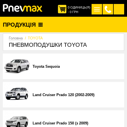
0 ОДИНИЦЬ(Я)
- 0 ГРН
ПОСЛУГИ
ПРОДУКЦІЯ
МОВА
УКРАЇНСЬКА
ПРИКЛАДИ РОБІТ
Головна
TOYOTA
ПРО НАС
ПНЕВМОПОДУШКИ TOYOTA
КОНТАКТИ
Toyota Sequoia
Land Cruiser Prado 120 (2002-2009)
Land Cruiser Prado 150 (з 2009)