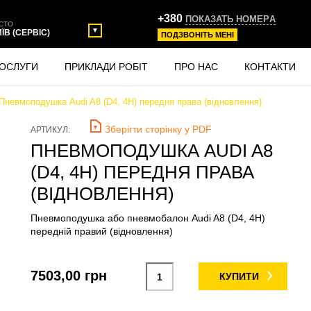
+380
ПОКАЗАТЬ НОМЕРA
СТО
ИЇВ (СЕРВІС)
ПОДЗВОНIТЬ МЕНI
ОСЛУГИ
ПРИКЛАДИ РОБІТ
ПРО НАС
КОНТАКТИ
Пневмоподушка Audi A8 (D4, 4H) передня права (відновлення)
Зберігти сторінку у PDF
АРТИКУЛ:
ПНЕВМОПОДУШКА AUDI A8
(D4, 4H) ПЕРЕДНЯ ПРАВА
(ВІДНОВЛЕННЯ)
Пневмоподушка або пневмобалон Audi A8 (D4, 4H)
передній правий (відновлення)
7503,00 грн
КУПИТИ