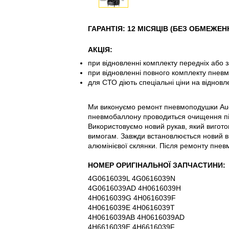
ГАРАНТІЯ: 12 МІСЯЦІВ (БЕЗ ОБМЕЖЕН
АКЦІЯ:
при відновленні комплекту передніх або 
при відновленні повного комплекту пневм
для СТО діють спеціальні ціни на відно
Ми виконуємо ремонт пневмоподушки Audi
пневмобаллону проводиться очищення пі
Використовуємо новий рукав, який вигото
вимогам. Завжди встановлюється новий ві
алюмінієвої склянки. Після ремонту пнев
НОМЕР ОРИГІНАЛЬНОЇ ЗАПЧАСТИНИ:
4G0616039L 4G0616039N
4G0616039AD 4H0616039H
4H0616039G 4H0616039F
4H0616039E 4H0616039T
4H0616039AB 4H0616039AD
4H6616039E 4H6616039F