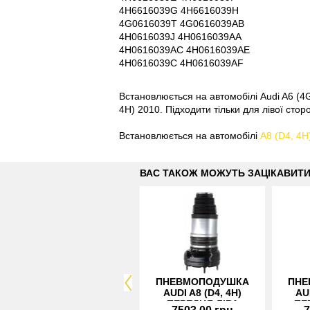
4H6616039G 4H6616039H
4G0616039T 4G0616039AB
4H0616039J 4H0616039AA
4H0616039AC 4H0616039AE
4H0616039C 4H0616039AF
Встановлюється на автомобілі Audi A6 (4G,
4H) 2010. Підходити тільки для лівої стор
Встановлюється на автомобілі
A8 (D4, 4H
ВАС ТАКОЖ МОЖУТЬ ЗАЦІКАВИТ
ПНЕВМОПОДУШКА
ПНЕ
AUDI A8 (D4, 4H)
AU
ПЕРЕДНЯ ЛІВА
ПЕ