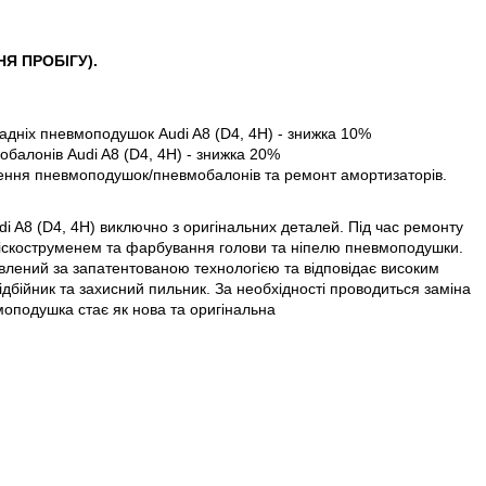
НЯ ПРОБІГУ).
задніх пневмоподушок Audi A8 (D4, 4H) - знижка 10%
обалонів Audi A8 (D4, 4H) - знижка 20%
влення пневмоподушок/пневмобалонів та ремонт амортизаторів.
 A8 (D4, 4H) виключно з оригінальних деталей. Під час ремонту
скоструменем та фарбування голови та ніпелю пневмоподушки.
влений за запатентованою технологією та відповідає високим
дбійник та захисний пильник. За необхідності проводиться заміна
моподушка стає як нова та оригінальна