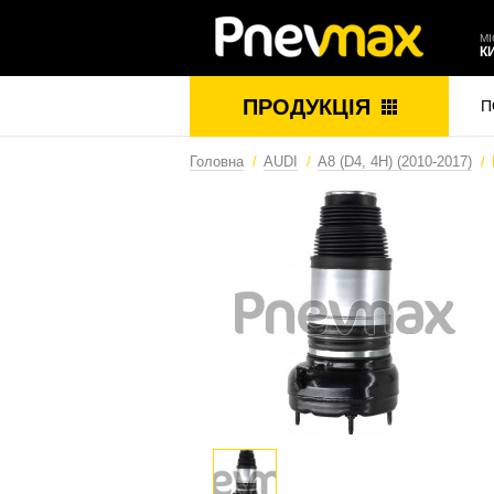
МІ
К
ПРОДУКЦІЯ
П
Головна
AUDI
A8 (D4, 4H) (2010-2017)