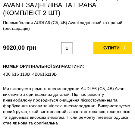
AVANT ЗАДНІ ЛІВА ТА ПРАВА
(КОМПЛЕКТ 2 ШТ)
Пневмобалони AUDI A6 (C5, 4B) Avant задні лівий та правий
(реставрація)
9020,00 грн
КУПИТИ
НОМЕР ОРИГІНАЛЬНОЇ ЗАПЧАСТИНИ:
4B0 616 119B 4B0616119B
Ми виконуємо ремонт пневмоподушки AUDI A6 
(C5, 4B)
 Avant 
виключно з оригінальних деталей. Під час ремонту 
пневмобалону проводиться очищення піскоструменем та 
фарбування голови та ніпелю пневмоподушки..Використовуємо 
новий рукав, який виготовлений за запатентованою технологією 
та відповідає високим вимогам. Після ремонту пневмоподушка 
стає як нова та оригінальна